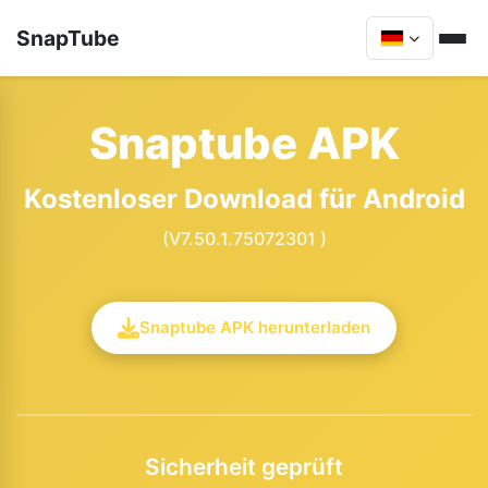
SnapTube
Snaptube APK
Kostenloser Download für Android
(V7.50.1.75072301 )
Snaptube APK herunterladen
Sicherheit geprüft