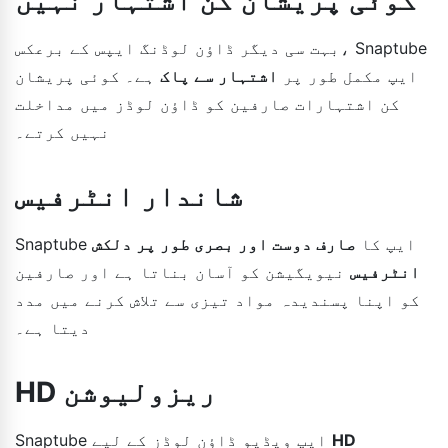
بہت سی دیگر ڈاؤن لوڈنگ ایپس کے برعکس، Snaptube
ایپ مکمل طور پر
اشتہار سے پاک
ہے۔ کوئی پریشان
کن اشتہارات صارفین کو ڈاؤن لوڈز میں مداخلت
نہیں کرتے۔
شاندار انٹرفیس
Snaptube ایپ کا
صارف دوست اور بصری طور پر دلکش
انٹرفیس
نیویگیشن کو آسان بناتا ہے اور صارفین
کو اپنا پسندیدہ مواد تیزی سے تلاش کرنے میں مدد
دیتا ہے۔
HD ریزولیوشن
HD
Snaptube ایپ ویڈیو ڈاؤن لوڈز کے لیے