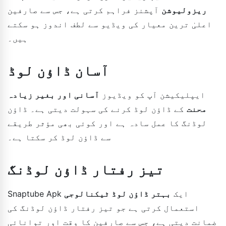
ریزولیوشن
آپشنز فراہم کرتی ہے، جس سے صارفین
اعلیٰ ترین معیار کی ویڈیو سے لطف اندوز ہو سکتے
ہیں۔
آسان ڈاؤن لوڈ
ایپلیکیشن آپ کو ویڈیوز
آسانی اور بغیر زیادہ
محنت
کے ڈاؤن لوڈ کرنے کی سہولت دیتی ہے۔ ڈاؤن
لوڈنگ کا عمل سادہ ہے اور کوئی بھی مؤثر طریقے
سے ڈاؤن لوڈ کر سکتا ہے۔
تیز رفتار ڈاؤن لوڈنگ
Snaptube Apk ایک
بہتر ڈاؤن لوڈ ٹیکنالوجی
استعمال کرتی ہے جو تیز رفتار ڈاؤن لوڈنگ کی
ضمانت دیتی ہے، جس سے صارفین کا وقت اور توانائی