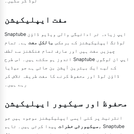
لوڈ کر سکیں۔
مفت ایپلیکیشن
Snaptube ایپ زیادہ تر ادائیگی والی ویڈیو ڈاؤن
لوڈنگ ایپلیکیشنز کے برعکس
بالکل مفت
ہے۔ تمام
چیزیں مفت ہیں اور صارف تمام فنکشنز سے لطف
اندوز ہو سکتے ہیں۔ اس طرح Snaptube ایپ ان لوگوں
کے لیے ایک بہترین آپشن بن جاتی ہے جو میڈیا
ڈاؤن لوڈ اور محفوظ کرنے کا مفت طریقہ تلاش کر
رہے ہیں۔
محفوظ اور سیکیور ایپلیکیشن
انٹرنیٹ پر کئی ایسی ایپلیکیشنز موجود ہیں جو
سیکیورٹی خطرات
پیدا کرتی ہیں۔ تاہم، Snaptube