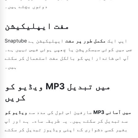
دونوں بچتے ہیں۔
مفت ایپلیکیشن
Snaptube ایپ ایک
مکمل طور پر مفت
ایپلیکیشن ہے
جس میں کوئی سبسکرپشن یا چھپی ہوئی فیس نہیں ہے۔
آپ اس شاندار ایپ کو بالکل مفت استعمال کر سکتے
ہیں۔
ویڈیو کو MP3 میں تبدیل
کریں
ویڈیو کو MP3 میں آسانی
صارفین اس ٹول کی مدد سے
سے تبدیل کر سکتے ہیں۔ یہ طریقہ سادہ ہے اور آپ
بغیر کسی دشواری کے اپنی ویڈیوز تبدیل کر سکتے
ہیں۔