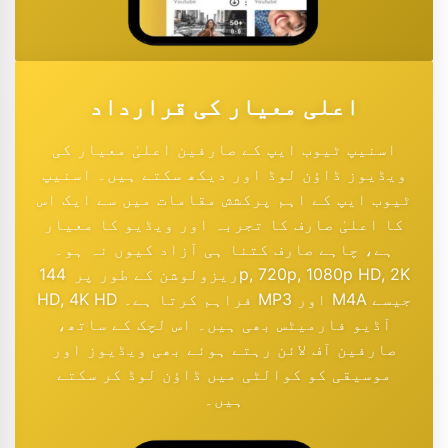
اعلی معیار کی قرارداد
اسنیپ ٹیوب ایپ کے صارفین اعلیٰ معیار کی
ویڈیوز ڈاؤن لوڈ اور دیکھ سکتے ہیں۔ اسنیپ
ٹیوب ایپ کے اہم پرکشش مقامات میں سے ایک اس
کا اعلیٰ صارف کا تجربہ اور ویڈیو کا معیار
ہے، چاہے صارف کتنا ہی آزاد کیوں نہ ہو۔
ریزولوشن کے طور پر 144p, 720p, 1080p HD, 2K
HD, 4K HD فراہم کرتا ہے۔ MP3 اور M4A جیسے
آڈیو فارمیٹس بھی ہیں۔ اس لچک کے ساتھ،
صارفین آف لائن رہتے ہوئے بھی ویڈیوز اور
موسیقی کو کوالٹی میں ڈاؤن لوڈ کر سکتے
ہیں۔