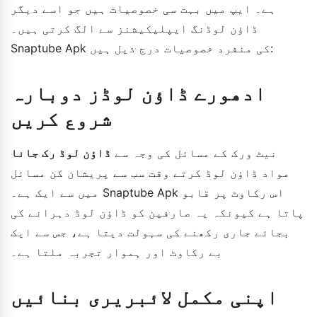
ہے۔ ایپ میں بہت سی خصوصیات ہیں جو اسے دیگر
ڈاؤن لوڈنگ ایپلیکیشنز سے الگ کرتی ہیں۔
Snaptube Apk کی منفرد خصوصیات درج ذیل ہیں:
ادھورے ڈاؤن لوڈز دوبارہ
شروع کریں
نیٹ ورک کے مسائل کی وجہ سے
ڈاؤن لوڈ رک جانا
مواد ڈاؤن لوڈ کرتے وقت سب سے پریشان کن مسائل
میں سے ایک ہے۔ Snaptube Apk اس رکاوٹ پر قابو
پاتا ہے کیونکہ یہ صارفین کو ڈاؤن لوڈ دہرانے کی
بجائے جاری رکھنے کی سہولت دیتا ہے، جس سے ایک
بے رکاوٹ اور ہموار تجربہ ملتا ہے۔
اپنی مکمل لائبریری بنائیں