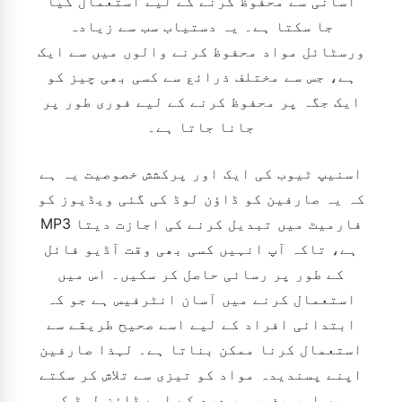
آسانی سے محفوظ کرنے کے لیے استعمال کیا
جا سکتا ہے۔ یہ دستیاب سب سے زیادہ
ورسٹائل مواد محفوظ کرنے والوں میں سے ایک
ہے، جس سے مختلف ذرائع سے کسی بھی چیز کو
ایک جگہ پر محفوظ کرنے کے لیے فوری طور پر
جانا جاتا ہے۔
اسنیپ ٹیوب کی ایک اور پرکشش خصوصیت یہ ہے
کہ یہ صارفین کو ڈاؤن لوڈ کی گئی ویڈیوز کو
MP3 فارمیٹ میں تبدیل کرنے کی اجازت دیتا
ہے، تاکہ آپ انہیں کسی بھی وقت آڈیو فائل
کے طور پر رسائی حاصل کر سکیں۔ اس میں
استعمال کرنے میں آسان انٹرفیس ہے جو کہ
ابتدائی افراد کے لیے اسے صحیح طریقے سے
استعمال کرنا ممکن بناتا ہے۔ لہذا صارفین
اپنے پسندیدہ مواد کو تیزی سے تلاش کر سکتے
ہیں اور بغیر سر درد کے اسے ڈاؤن لوڈ کر