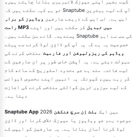
کیے بغیر اپنی میوزک لائبریری بنانا چاہتے ہیں،
تو ہم کہہ سکتے ہیں کہ Snaptube آپ کے لیے بہترین
ایپ ہے۔ اس ایپ کے ذریعے صارفین
ویڈیوز کو براہِ
راست MP3 میں تبدیل
کر سکتے ہیں اور اپنے
پسندیدہ گانے سن سکتے ہیں۔ Snaptube کی سب سے اہم
خصوصیت یہ ہے کہ یہ آپ کو ڈاؤن لوڈ کرنے سے پہلے
ویڈیو کی ریزولیوشن اور فارمیٹ
منتخب کرنے کی
سہولت دیتی ہے۔ یہ آپشن خاص طور پر ان صارفین کے
لیے فائدہ مند ہے جو محدود اسٹوریج کے ساتھ کام
کر رہے ہیں، کیونکہ یہ انہیں اپنے مخصوص ڈیوائس
کے لیے موزوں ترین کوالٹی منتخب کرنے کی اجازت
دیتا ہے۔
2026 میں ایک
بلٹ اِن سرچ فنکشن
Snaptube App
موجود ہے، جو ویڈیوز یا میوزک تلاش کرنا اور ڈاؤن
لوڈ کرنا آسان بناتا ہے۔ یہ صارفین کو ایپس کے