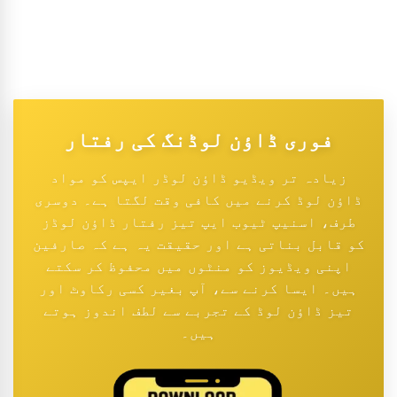
فوری ڈاؤن لوڈنگ کی رفتار
زیادہ تر ویڈیو ڈاؤن لوڈر ایپس کو مواد
ڈاؤن لوڈ کرنے میں کافی وقت لگتا ہے۔ دوسری
طرف، اسنیپ ٹیوب ایپ تیز رفتار ڈاؤن لوڈز
کو قابل بناتی ہے اور حقیقت یہ ہے کہ صارفین
اپنی ویڈیوز کو منٹوں میں محفوظ کر سکتے
ہیں۔ ایسا کرنے سے، آپ بغیر کسی رکاوٹ اور
تیز ڈاؤن لوڈ کے تجربے سے لطف اندوز ہوتے
ہیں۔