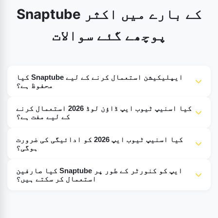
Snaptube کے بارے میں اکثر
پوچھے گئے سوالات
کیا Snaptube ایپلیکیشن استعمال کرنے کے لیے
محفوظ ہے؟
ہاں، Snaptube Apk ڈاؤن لوڈ ایک مکمل طور پر محفوظ اور
کیا اسنیپ ٹیوب ایپ ڈاؤن لوڈ 2026 استعمال کرنے
محفوظ ایپلیکیشن ہے، اور Snaptube Apk کے ڈویلپرز اسے
کے لیے مفت ہے؟
ہر قسم کے وائرس، میلویئر، ای اور بگ کے مسائل سے محفوظ
نہیں، صارف کو Google سے Snaptube 2026 کا تازہ ترین
بناتے ہیں۔
کیا اسنیپ ٹیوب ایپ 2026 کو ادائیگی کی ضرورت
ورژن ڈاؤن لوڈ کرنے کی ضرورت ہے۔
ہوگی؟
نہیں، Snaptube کوئی بامعاوضہ ایپ نہیں ہے، ایپ مفت
کیا صارفین Snaptube ایپ کو کنورٹر کے طور پر
ہے تمام صارفین کے لیے استعمال کرنے کے لیے آپ ہر
استعمال کر سکتے ہیں؟
خصوصیت کو مفت استعمال کر سکتے ہیں۔
اسنیپ ٹیوب صارفین اس ایپ کو بطور کنورٹر بھی استعمال
کر سکتے ہیں اور ویڈیوز یا گانوں کو MP3s میں تبدیل کر