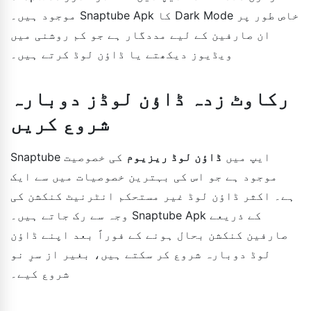
موجود ہیں۔ Snaptube Apk کا Dark Mode خاص طور پر
ان صارفین کے لیے مددگار ہے جو کم روشنی میں
ویڈیوز دیکھتے یا ڈاؤن لوڈ کرتے ہیں۔
رکاوٹ زدہ ڈاؤن لوڈز دوبارہ
شروع کریں
Snaptube ایپ میں
ڈاؤن لوڈ ریزیوم
کی خصوصیت
موجود ہے جو اس کی بہترین خصوصیات میں سے ایک
ہے۔ اکثر ڈاؤن لوڈ غیر مستحکم انٹرنیٹ کنکشن کی
وجہ سے رک جاتے ہیں۔ Snaptube Apk کے ذریعے
صارفین کنکشن بحال ہونے کے فوراً بعد اپنے ڈاؤن
لوڈ دوبارہ شروع کر سکتے ہیں، بغیر از سرِ نو
شروع کیے۔