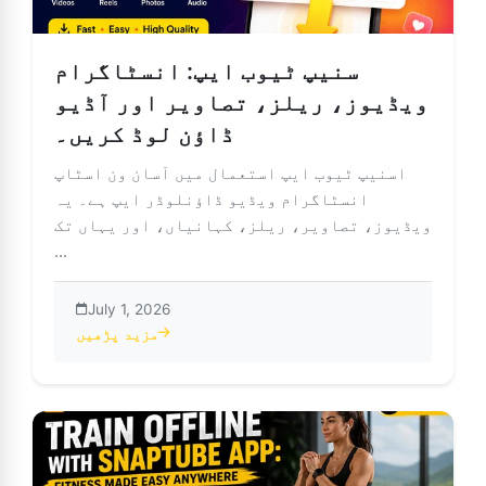
سنیپ ٹیوب ایپ: انسٹاگرام
ویڈیوز، ریلز، تصاویر اور آڈیو
ڈاؤن لوڈ کریں۔
اسنیپ ٹیوب ایپ استعمال میں آسان ون اسٹاپ
انسٹاگرام ویڈیو ڈاؤنلوڈر ایپ ہے۔ یہ
ویڈیوز، تصاویر، ریلز، کہانیاں، اور یہاں تک
...
July 1, 2026
مزید پڑھیں
گرام ویڈیوز، ریلز، تصاویر اور آڈیو ڈاؤن لوڈ کریں۔