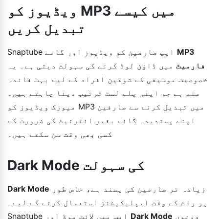
ویڈیوز کو MP3 میں کیسے
تبدیل کریں
MP3
Snaptube ایپ صارفین کو ویڈیوز اور گانے
فارمیٹ
میں ڈاؤن لوڈ کرنے کی سہولت دیتی ہے۔ یہ
خصوصیت موسیقی کے شوقین افراد کے لیے بہت فائدہ
مند ہے جو اپنی پلے لسٹ ترتیب دینا چاہتے ہیں۔
میوزک ویڈیوز کو MP3 میں تبدیل کرنے سے صارفین
اپنے پسندیدہ گانے بغیر انٹرنیٹ کی ضرورت کے
کسی بھی وقت سن سکتے ہیں۔
Dark Mode کی سہولت
زیادہ تر صارفین کی پسند ہے، خاص طور
Dark Mode
پر رات کے وقت ایپلیکیشنز استعمال کرنے کے لیے۔
دونوں
Dark Mode
Snaptube ایپ میں لائٹ موڈ اور