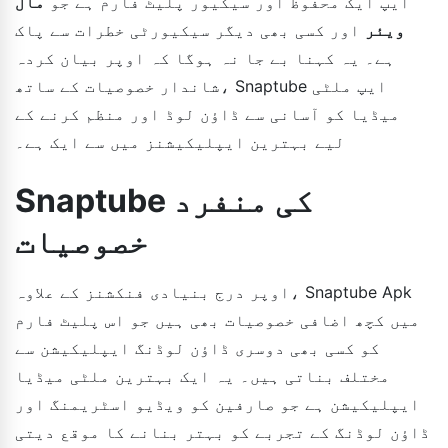
ایپ ایک محفوظ اور سیکیور پلیٹ فارم ہے جو
مال
ویئر
اور کسی بھی دیگر سیکیورٹی خطرات سے پاک
ہے۔ یہ کہنا بے جا نہ ہوگا کہ اوپر بیان کردہ
شاندار خصوصیات کے ساتھ، Snaptube ایپ ملٹی
میڈیا کو آسانی سے ڈاؤن لوڈ اور منظم کرنے کے
لیے بہترین ایپلیکیشنز میں سے ایک ہے۔
Snaptube کی منفرد
خصوصیات
اوپر درج بنیادی فنکشنز کے علاوہ، Snaptube Apk
میں کچھ اضافی خصوصیات بھی ہیں جو اس پلیٹ فارم
کو کسی بھی دوسری ڈاؤن لوڈنگ ایپلیکیشن سے
مختلف بناتی ہیں۔ یہ ایک بہترین ملٹی میڈیا
ایپلیکیشن ہے جو صارفین کو ویڈیو اسٹریمنگ اور
ڈاؤن لوڈنگ کے تجربے کو بہتر بنانے کا موقع دیتی