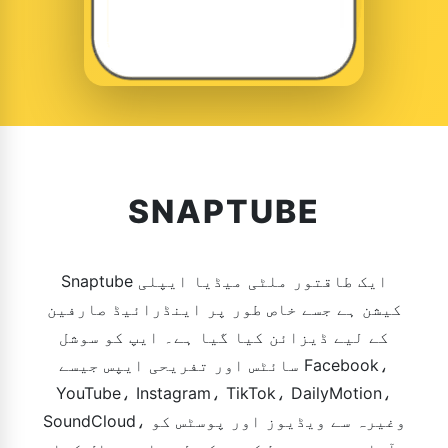
SNAPTUBE
Snaptube ایک طاقتور ملٹی میڈیا ایپلی
کیشن ہے جسے خاص طور پر اینڈرائیڈ صارفین
کے لیے ڈیزائن کیا گیا ہے۔ ایپ کو سوشل
سائٹس اور تفریحی ایپس جیسے Facebook،
YouTube، Instagram، TikTok، DailyMotion،
SoundCloud، وغیرہ سے ویڈیوز اور پوسٹس کو