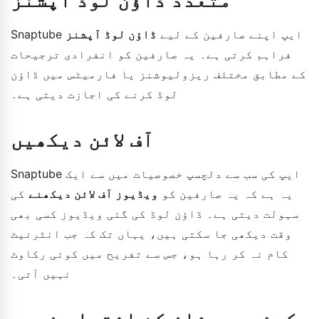
Snaptube ایپ اپنے صارفین کے لیے
ڈاؤن لوڈ آپشنز
فراہم کرتی ہے۔ یہ صارفین کو انفرادی ترجیحات
کے مطابق مختلف ریزولیوشنز یا فارمیٹس میں ڈاؤن
لوڈ کرنے کی اجازت دیتی ہے۔
آف لائن دیکھیں
Snaptube ایپ کی سب سے دلچسپ خصوصیات میں سے ایک
یہ ہے کہ یہ صارفین کو
ویڈیوز آف لائن دیکھنے
کی
سہولت دیتی ہے۔ ڈاؤن لوڈ کی گئی ویڈیوز کسی بھی
وقت دیکھی جا سکتی ہیں، یہاں تک کہ جب انٹرنیٹ
کام نہ کر رہا ہو، جس سے تفریح میں کوئی رکاوٹ
نہیں آتی۔
کوئی پریشان کن اشتہار نہیں