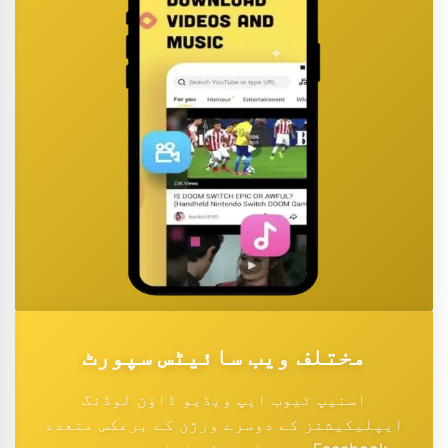
مختلف ویب سائیٹس سپورٹ
اسنیپ ٹیوب ایپ ویڈیو ڈاؤن لوڈنگ
ایپلیکیشنز کے دوسرے ورژن کے برعکس متعدد