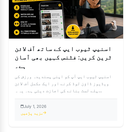
اسنیپ ٹیوب ایپ کے ساتھ آف لائن
ٹرین کریں: فٹنس کہیں بھی آسان
ہے۔
اسنیپ ٹیوب ایپ آپ کو اپنی پسندیدہ ورزش کی
ویڈیوز ڈاؤن لوڈ کرنے اور ایک مکمل آف لائن
پلے لسٹ بنانے کی اجازت دیتی ہے۔ یہ ہ...
July 1, 2026
مزید پڑھیں
یپ کے ساتھ آف لائن ٹرین کریں: فٹنس کہیں بھی آسان ہے۔