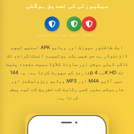
سیکیورٹی کی تصدیق ہوگئی
میکافی
دیکھو
سی ایم سیکیورٹی
اسنیپ ٹیوب APK ایک طاقتور میوزک اور ویڈیو
ڈاؤنلوڈر ہے جو فیس بک، یوٹیوب، انسٹاگرام، ٹک
ٹاک، ڈیلی موشن اور ساؤنڈ کلاؤڈ سمیت متعدد پلیٹ
فارمز کو سپورٹ کرتا ہے۔ یہ 144p سے 4K HD تک
ویڈیو ریزولوشنز اور MP3 اور M4A میں آڈیو
فارمیٹس بغیر کسی رکاوٹ کے تفریح ​​کے لیے پیش
کرتا ہے۔