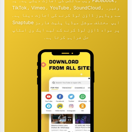
ویب سائٹس کی اجازت دیتی ہے۔ یہ Facebook،
TikTok، Vimeo، YouTube، SoundCloud، وغیرہ
سے ویڈیوز ڈاؤن لوڈ کرنے کی اجازت دیتا ہے۔
Snaptube ایپ مختلف سوشل میڈیا پلیٹ فارمز
پر مواد ڈاؤن لوڈ کرنے کے لیے ایک ون اسٹاپ
حل فراہم کرتا ہے۔