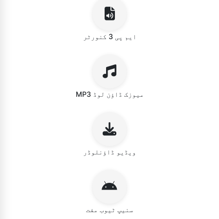
ایم پی 3 کنورٹر
MP3 میوزک ڈاؤن لوڈ
ویڈیو ڈاؤنلوڈر
سنیپ ٹیوب مفت