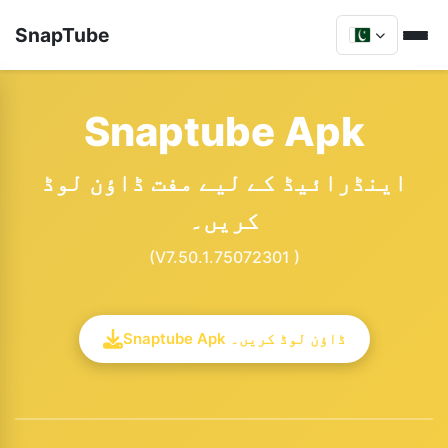
SnapTube
Snaptube Apk
اینڈرائیڈ کے لیے مفت ڈاؤن لوڈ
کریں۔
(V7.50.1.75072301 )
Snaptube Apk ڈاؤن لوڈ کریں۔