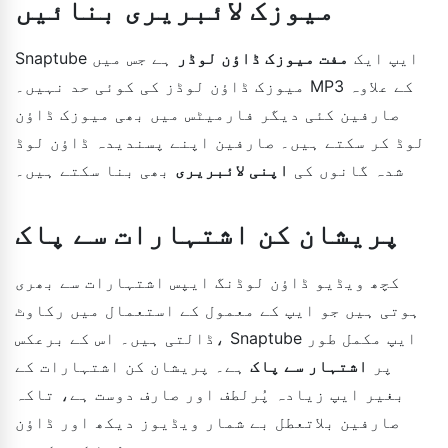
میوزک لائبریری بنائیں
Snaptube ایپ ایک
مفت میوزک ڈاؤن لوڈر
ہے جس میں
میوزک ڈاؤن لوڈز کی کوئی حد نہیں۔ MP3 کے علاوہ
صارفین کئی دیگر فارمیٹس میں بھی میوزک ڈاؤن
لوڈ کر سکتے ہیں۔ صارفین اپنے پسندیدہ ڈاؤن لوڈ
شدہ گانوں کی
اپنی لائبریری
بھی بنا سکتے ہیں۔
پریشان کن اشتہارات سے پاک
کچھ ویڈیو ڈاؤن لوڈنگ ایپس اشتہارات سے بھری
ہوتی ہیں جو ایپ کے معمول کے استعمال میں رکاوٹ
ڈالتی ہیں۔ اس کے برعکس، Snaptube ایپ مکمل طور
پر
اشتہار سے پاک
ہے۔ پریشان کن اشتہارات کے
بغیر ایپ زیادہ پُرلطف اور صارف دوست ہے، تاکہ
صارفین بلاتعطل بے شمار ویڈیوز دیکھ اور ڈاؤن