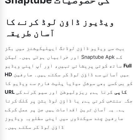
ویڈیوز ڈاؤن لوڈ کرنے کا
آسان طریقہ
بہت سی ویڈیو ڈاؤن لوڈنگ ایپلیکیشنز میں بگز
اور خرابیاں ہوتی ہیں۔ لیکن Snaptube Apk کے
Full
ساتھ کوئی پریشانی نہیں، اور آپ اپنی ویڈیو
میں آسانی سے ڈاؤن لوڈ کر سکتے ہیں۔ صارفین
HD
کو بس کسی بھی سوشل میڈیا پلیٹ فارم سے ویڈیو کا
URL کاپی
کرنا ہے، ریزولیوشن اور سیو کرنے کی
جگہ منتخب کرنی ہے، یا ڈاؤن لوڈ بٹن پر کلک کرنا
ہے۔ یہ آسان ترین اقدامات ہیں جن پر عمل کرکے
صارفین چند سیکنڈوں میں اپنی مطلوبہ ویڈیوز
ڈاؤن لوڈ کر سکتے ہیں۔