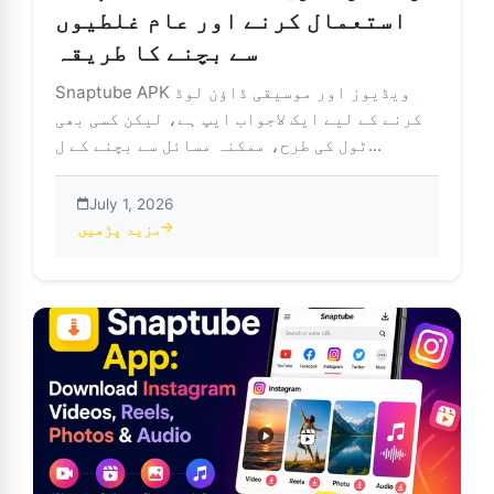
استعمال کرنے اور عام غلطیوں
سے بچنے کا طریقہ
Snaptube APK ویڈیوز اور موسیقی ڈاؤن لوڈ
کرنے کے لیے ایک لاجواب ایپ ہے، لیکن کسی بھی
ٹول کی طرح، ممکنہ مسائل سے بچنے کے ل...
July 1, 2026
مزید پڑھیں
عمال کرنے اور عام غلطیوں سے بچنے کا طریقہ