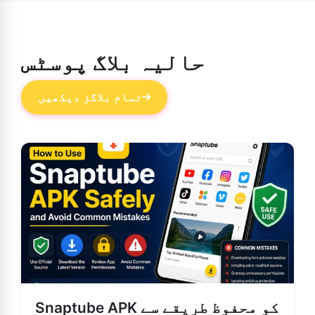
سکتے ہیں۔
حالیہ بلاگ پوسٹس
تمام بلاگز دیکھیں
Snaptube APK کو محفوظ طریقے سے