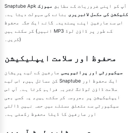
Snaptube Apk آپ کو اپنی ضروریات کے مطابق
میوزک
کلیکشن کی مکمل لائبریری
بنانے کی سہولت دیتا ہے۔
اس سے صارفین اپنے پسندیدہ گانے ایک جگہ محفوظ
کر سکتے ہیں (انہیں MP3 کے طور پر ڈاؤن لوڈ
کریں۔)
محفوظ اور سلامت ایپلیکیشن
سیکیورٹی اور پرائیویسی
صارفین کے لیے پریشان
کن مسائل ہیں، اس لیے Snaptube ایک محفوظ اور
سلامت ڈاؤن لوڈنگ تجربہ فراہم کرتا ہے۔ آپ اس
ایپلیکیشن پر بھروسہ کر سکتے ہیں، یہ کسی بھی
سیکیورٹی سے متعلق مسئلے میں حصہ نہیں ڈالتی
اور صارفین کا ڈیٹا محفوظ رکھتی ہے۔
متعدد ڈاؤن لوڈ آپشنز