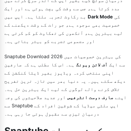
درمیان سوئچ کیے بغیر ایپ کے اندر سرچ کرنے میں
مدد کرتا ہے، جس سے وقت کی بچت ہوتی ہے اور ایک
کی
Dark Mode
بے رکاوٹ تجربہ ملتا ہے۔ ایپ میں
خصوصیت بھی موجود ہے، جو رات کے وقت دیکھنے کے
لیے بہترین ہے، آنکھوں کی تھکاوٹ کو کم کرتی ہے
اور مجموعی تجربے کو بہتر بناتی ہے۔
Snaptube Download 2026 کی بہترین خصوصیات میں
سے ایک
آف لائن ویونگ
ہے۔ اس کا مطلب ہے کہ صارفین
اپنی منتخب کردہ ویڈیوز بغیر ڈیٹا کنکشن کے
دیکھ سکتے ہیں۔ یہ دنیا بھر میں تازہ ترین تفریح
تلاش کرنے والے لوگوں کے لیے ایک بہترین حل ہے۔
اپنے
صارف دوست انٹرفیس
اور جدید صلاحیتوں کی وجہ
سے Snaptube ایپ ملٹی میڈیا کے شوقین افراد کے
درمیان تیزی سے مقبول ہوتی جا رہی ہے۔
Snaptube کی خصوصیات